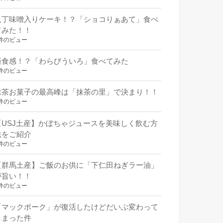
八丁味噌入りケーキ！？「ショコりぁあて」食べ
てみた！！
件のビュー
新食感！？「わらびういろ」食べてみた
件のビュー
抹茶お菓子の最高峰は「抹茶の里」で決まり！！
件のビュー
【USJ土産】かぼちゃジュースを美味しく飲む方
法をご紹介
件のビュー
【群馬土産】ご飯のお供に「下仁田ねぎラー油」
が旨い！！
件のビュー
「マックポーク」が復活したけどだいぶ変わって
しまった件