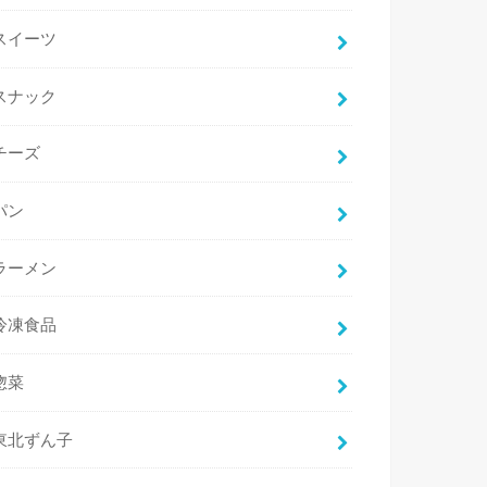
スイーツ
スナック
チーズ
パン
ラーメン
冷凍食品
惣菜
東北ずん子