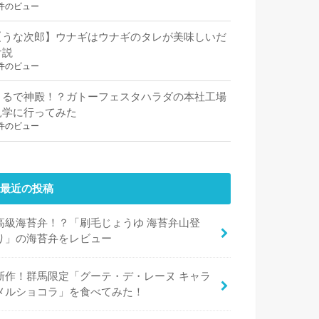
件のビュー
【うな次郎】ウナギはウナギのタレが美味しいだ
け説
件のビュー
まるで神殿！？ガトーフェスタハラダの本社工場
見学に行ってみた
件のビュー
最近の投稿
高級海苔弁！？「刷毛じょうゆ 海苔弁山登
り」の海苔弁をレビュー
新作！群馬限定「グーテ・デ・レーヌ キャラ
メルショコラ」を食べてみた！