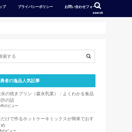
ップ
プライバシーポリシー
お問い合わせフォーム
search
勇者の逸品人気記事
森永の焼きプリン（森永乳業）：よくわかる食品
特許の話
5件のビュー
水だけで作るホットケーキミックスが簡単でおす
すめ
件のビュー