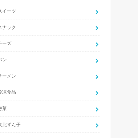
スイーツ
スナック
チーズ
パン
ラーメン
冷凍食品
惣菜
東北ずん子