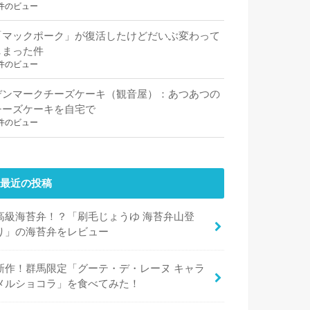
件のビュー
「マックポーク」が復活したけどだいぶ変わって
しまった件
件のビュー
デンマークチーズケーキ（観音屋）：あつあつの
チーズケーキを自宅で
件のビュー
最近の投稿
高級海苔弁！？「刷毛じょうゆ 海苔弁山登
り」の海苔弁をレビュー
新作！群馬限定「グーテ・デ・レーヌ キャラ
メルショコラ」を食べてみた！