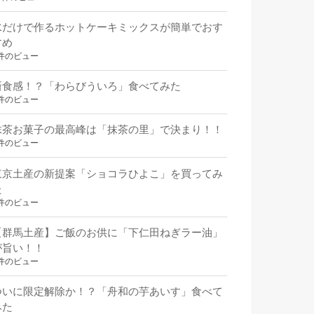
水だけで作るホットケーキミックスが簡単でおす
すめ
件のビュー
新食感！？「わらびういろ」食べてみた
件のビュー
抹茶お菓子の最高峰は「抹茶の里」で決まり！！
件のビュー
東京土産の新提案「ショコラひよこ」を買ってみ
た
件のビュー
【群馬土産】ご飯のお供に「下仁田ねぎラー油」
が旨い！！
件のビュー
ついに限定解除か！？「舟和の芋あいす」食べて
みた