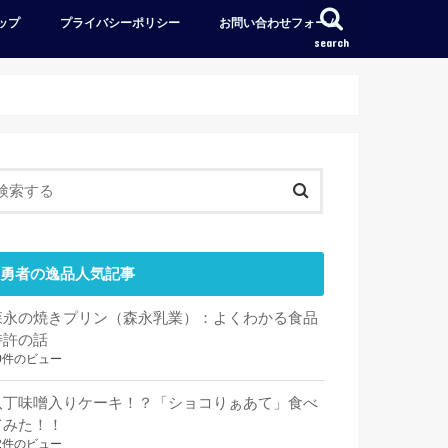
ップ
プライバシーポリシー
お問い合わせフォーム
search
勇者の逸品人気記事
森永の焼きプリン（森永乳業）：よくわかる食品
特許の話
0件のビュー
八丁味噌入りケーキ！？「ショコりぁあて」食べ
てみた！！
2件のビュー