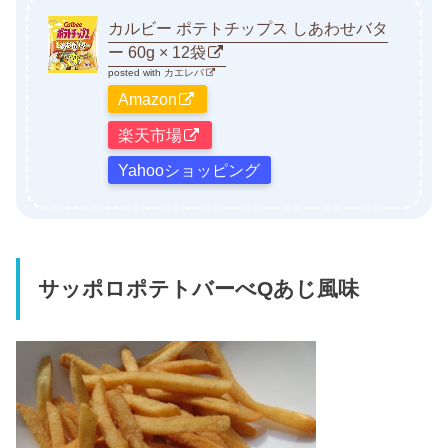
カルビー ポテトチップス しあわせバタ
ー 60g × 12袋
posted with
カエレバ
Amazon
楽天市場
Yahooショッピング
サッポロポテトバーべQあじ風味