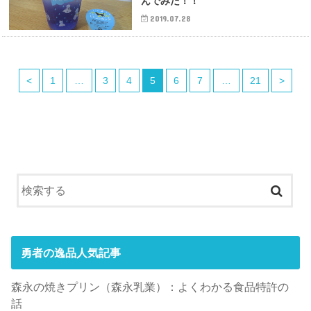
んでみた！！
2019.07.28
<
1
…
3
4
5
6
7
…
21
>
勇者の逸品人気記事
森永の焼きプリン（森永乳業）：よくわかる食品特許の
話