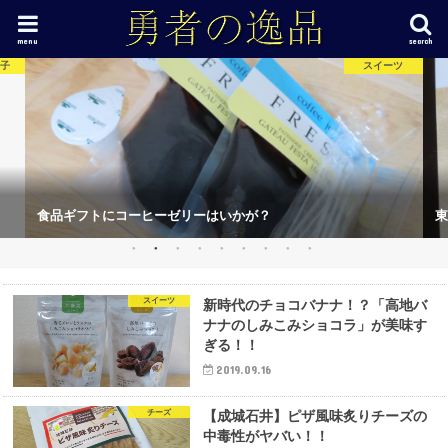
menu
search
ん子
スイーツ
I
食品ギフトにコーヒーゼリーはいかが？
東
スイーツ
新時代のチョコバナナ！？「高地バ
ナナのしみこみショコラ」が美味す
ぎる！！
2019.09.16
チーズ
【成城石井】ピザ風味炙りチーズの
中毒性がヤバい！！