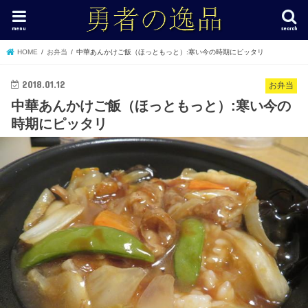
menu
search
HOME
お弁当
中華あんかけご飯（ほっともっと）:寒い今の時期にピッタリ
2018.01.12
お弁当
中華あんかけご飯（ほっともっと）:寒い今の
時期にピッタリ