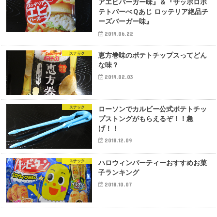
アエビバーガー味』＆『サッポロポ
テトバーべＱあじ ロッテリア絶品チ
ーズバーガー味』
2019.06.22
スナック
恵方巻味のポテトチップスってどん
な味？
2019.02.03
スナック
ローソンでカルビー公式ポテトチッ
プストングがもらえるぞ！！急
げ！！
2018.12.09
スナック
ハロウィンパーティーおすすめお菓
子ランキング
2018.10.07