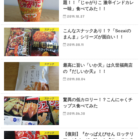
題！！「じゃがりこ 激辛インドカレ
ー味」食べてみた！！
2019.10.27
スナック
こんなスナックあり！？「Sozaiの
まんま」シリーズが面白い！！
2019.08.11
スナック
最高に旨い「いか天」は久世福商店
の『だしいか天』！！
2019.08.04
スナック
驚異の低カロリー！？こんにゃくチ
ップス食べてみた
2019.06.30
スナック
【復刻】『かっぱえびせん ロッテリ